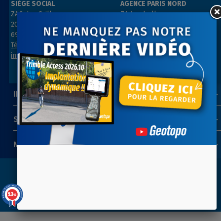
SIÈGE SOCIAL
AGENCE PARIS NORD
ZAC des Grillons
ZA Les belles vues
208, rue de l’Ancienne Distillerie
3, rue des Prés
69400 GLEIZÉ
91290 ARPAJON
Tél : 04 74 69 94 00
Tél : 01 64 55 11 80
info@geotopo.fr
contact@geotopo.fr
INFORMATIONS
SUIVEZ-NOUS
NEWSLETTER
Copyright 2022-2026 ©
GEOTOPO
- Réalisation
ITIS
9.3
/10
COMMERCE
39 avis