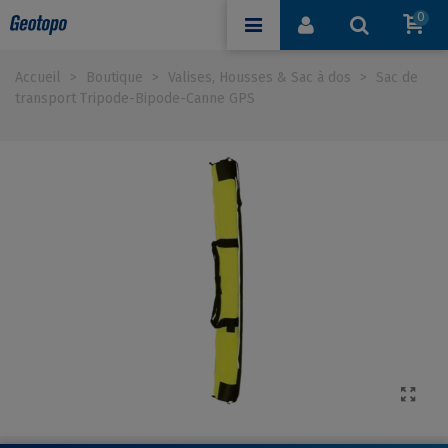
0
Accueil
>
Boutique
>
Valises, Housses & Sac à dos
>
Sac de
transport Tripode-Bipode-Canne GPS