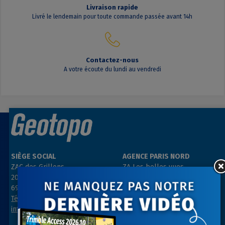
Livraison rapide
Livré le lendemain pour toute commande passée avant 14h
Contactez-nous
A votre écoute du lundi au vendredi
SIÈGE SOCIAL
AGENCE PARIS NORD
ZAC des Grillons
ZA Les belles vues
208, rue de l’Ancienne Distillerie
3, rue des Prés
69400 GLEIZÉ
91290 ARPAJON
Tél : 04 74 69 94 00
Tél : 01 64 55 11 80
info@geotopo.fr
contact@geotopo.fr