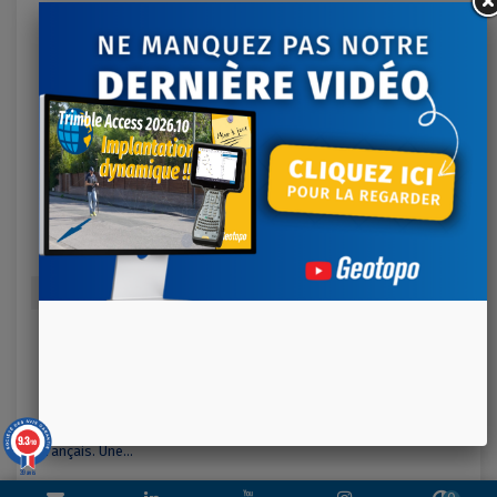
Ajouter au comparateur
TRIMBLE VRS NOW
VRS Now™ vous permet d'obtenir un accès direct à des
corrections RTK grâce à l’utilisation d’un réseau permanent de
stations de références Trimble basées partout sur le territoire
9.3
/10
français. Une...
39 avis