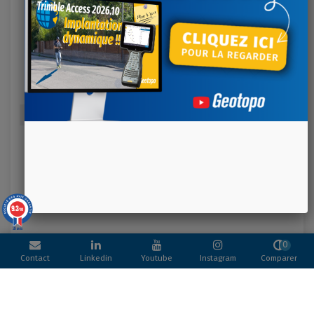
Ajouter au comparateur
TRIMBLE 4D CONTROL
Logiciel d'auscultation, de monitoring et de contrôle pour les
structures : analyses de déformations, études de mouvements.
9.3
/10
39 avis
0
Contact
Linkedin
Youtube
Instagram
Comparer