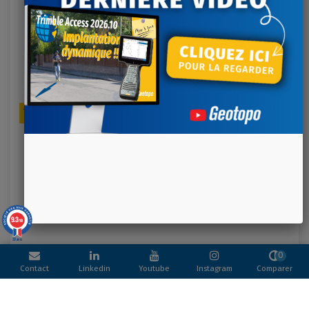
Ajouter au panier
ADAPTATEUR ALLUME-CIGARE POUR CHARGEUR
100,00 €
DOUBLE
Référence: 89844-00
9.3
/10
39 avis
0
Contact
Linkedin
Youtube
Instagram
Comparer