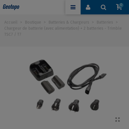
0
Accueil
>
Boutique
>
Batteries & Chargeurs
>
Batteries
>
Chargeur de batterie (avec alimentation) + 2 batteries - Trimble
TSC7 / T7