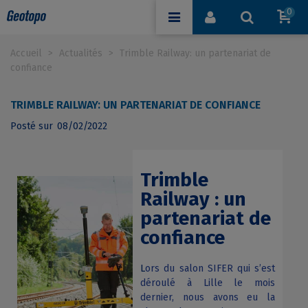
0
Accueil
>
Actualités
>
Trimble Railway: un partenariat de
confiance
TRIMBLE RAILWAY: UN PARTENARIAT DE CONFIANCE
Posté sur
08/02/2022
Trimble
Railway : un
partenariat de
confiance
L
ors du salon SIFER qui s’est
déroulé à Lille le mois
dernier, nous avons eu la