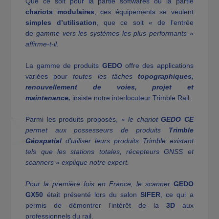
Que ce soit pour la partie softwares ou la partie
chariots modulaires
, ces équipements se veulent
simples d’utilisation
, que ce soit « de l’entrée
de
gamme vers les systèmes les plus performants »
affirme-t-il.
La gamme de produits
GEDO
offre des applications
variées pour
toutes les tâche
s
topographiques,
renouvellement de voies, projet et
maintenance,
insiste notre interlocuteur Trimble Rail.
Parmi les produits proposés,
« le chariot
GEDO CE
permet aux possesseurs de produits
Trimble
Géospatial
d’utiliser leurs produits Trimble existant
tels que les stations totales, récepteurs GNSS et
scanners » explique notre expert.
Pour la première fois en France, le scanner
GEDO
GX50
était présenté lors du salon
SIFER
,
ce qui a
permis de démontrer l’intérêt de la
3D
aux
professionnels du rail.