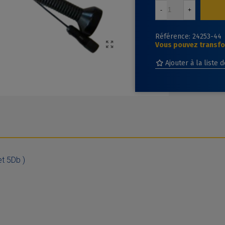
-
+
Référence:
24253-44
Vous pouvez transfor
Ajouter à la liste 
t 5Db )