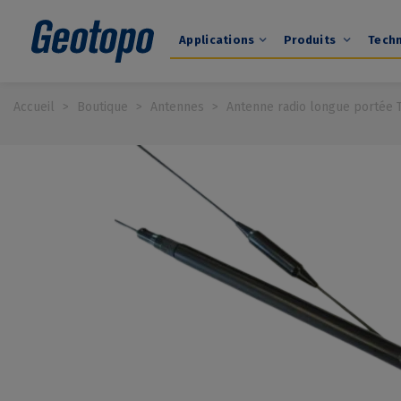
Applications
Produits
Tech
Accueil
>
Boutique
>
Antennes
>
Antenne radio longue portée 