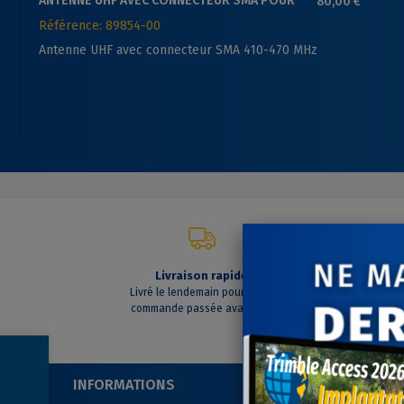
ANTENNE UHF AVEC CONNECTEUR SMA POUR
80,00 €
TRIMBLE R10 - R12 - R12I
Référence: 89854-00
Antenne UHF avec connecteur SMA 410-470 MHz
Livraison rapide
C
Livré le lendemain pour toute
A vo
commande passée avant 14h
INFORMATIONS
SUIVEZ-NOUS