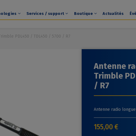
nologies
Services / support
Boutique
Actualités
Év
Trimble PDL450 / TDL450 / 5700 / R7
Antenne ra
Trimble PD
/ R7
Antenne radio longue
155,00 €