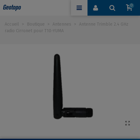
0
Accueil
>
Boutique
>
Antennes
>
Antenne Trimble 2.4 GHz
radio Cirronet pour T10-YUMA