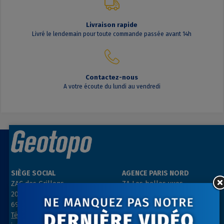
Livraison rapide
Livré le lendemain pour toute commande passée avant 14h
Contactez-nous
A votre écoute du lundi au vendredi
SIÈGE SOCIAL
AGENCE PARIS NORD
ZAC des Grillons
ZA Les belles vues
208, rue de l’Ancienne Distillerie
3, rue des Prés
69400 GLEIZÉ
91290 ARPAJON
Tél : 04 74 69 94 00
Tél : 01 64 55 11 80