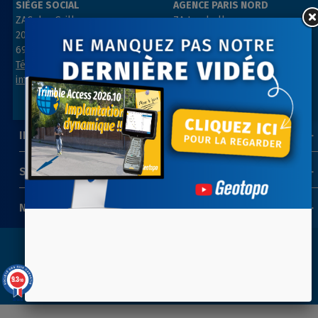
SIÈGE SOCIAL
AGENCE PARIS NORD
ZAC des Grillons
ZA Les belles vues
208, rue de l’Ancienne Distillerie
3, rue des Prés
69400 GLEIZÉ
91290 ARPAJON
Tél : 04 74 69 94 00
Tél : 01 64 55 11 80
info@geotopo.fr
contact@geotopo.fr
INFORMATIONS
SUIVEZ-NOUS
NEWSLETTER
Copyright 2022-2026 ©
GEOTOPO
- Réalisation
ITIS
9.3
/10
COMMERCE
39 avis