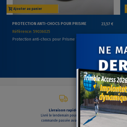
Ajouter au panier
PROTECTION ANTI-CHOCS POUR PRISME
23,57 €
TRIMBLE MULTITRACK
Référence: 59036025
Protection anti-chocs pour Prisme Trimble Multitrack
Livraison rapide
C
Livré le lendemain pour toute
A vo
commande passée avant 14h