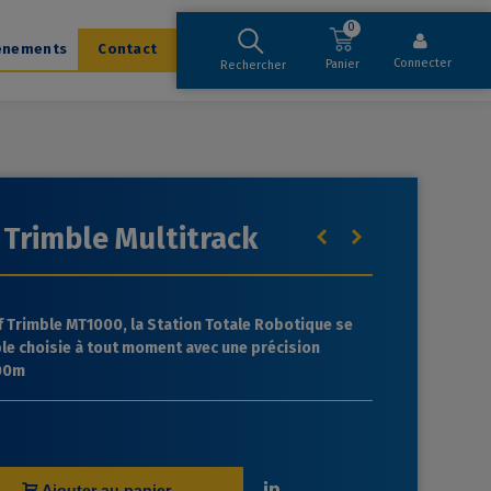
0
ènements
Contact
Connecter
Panier
Rechercher
 Trimble Multitrack
f Trimble MT1000, la Station Totale Robotique se
ible choisie à tout moment a
vec une précision
00m
Ajouter au panier