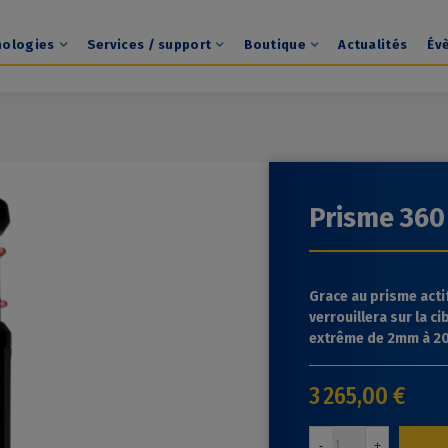
nologies
Services / support
Boutique
Actualités
Év
Prisme 360
Grace au prisme acti
verrouillera sur la c
extrême de 2mm à 2
3 265,00 €
-
+