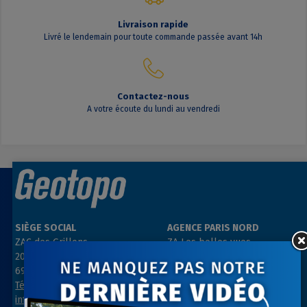
Livraison rapide
Livré le lendemain pour toute commande passée avant 14h
Contactez-nous
A votre écoute du lundi au vendredi
SIÈGE SOCIAL
AGENCE PARIS NORD
ZAC des Grillons
ZA Les belles vues
208, rue de l’Ancienne Distillerie
3, rue des Prés
69400 GLEIZÉ
91290 ARPAJON
Tél : 04 74 69 94 00
Tél : 01 64 55 11 80
info@geotopo.fr
contact@geotopo.fr