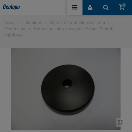
0
Accueil
>
Boutique
>
Stylets & Protections d'écran
>
Protections
>
Protection anti-chocs pour Prisme Trimble
Multitrack