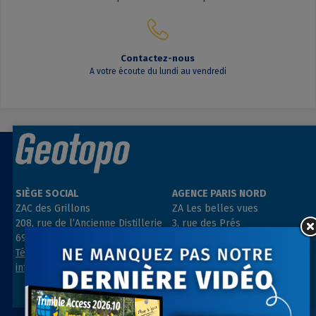
Contactez-nous
A votre écoute du lundi au vendredi
SIÈGE SOCIAL
AGENCE PARIS NORD
ZAC des Grillons
ZA Les belles vues
208, rue de l’Ancienne Distillerie
3, rue des Prés
69400 GLEIZÉ
91290 ARPAJON
Tél : 04 74 69 94 00
Tél : 01 64 55 11 80
info@geotopo.fr
contact@geotopo.fr