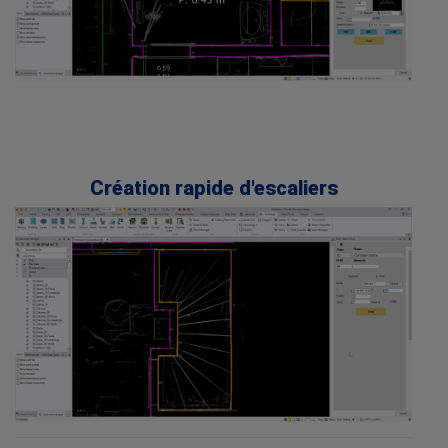
.
.
.
.
Création rapide d'escaliers