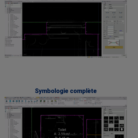
.
.
.
.
Symbologie complète