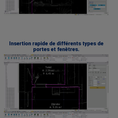
.
.
.
.
Insertion rapide de différents types de
portes et fenêtres.