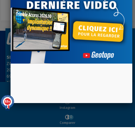
A votre écoute du lundi au vendredi
SIÈGE SOCIAL
AGENCE PARIS NORD
ZAC des Grillons
ZA Les belles vues
208, rue de l’Ancienne Distillerie
3, rue des Prés
69400 GLEIZÉ
91290 ARPAJON
Tél : 04 74 69 94 00
Tél : 01 64 55 11 80
info@geotopo.fr
contact@geotopo.fr
Youtube
9.3
/10
Instagram
39 avis
INFORMATIONS
0
Comparer
SUIVEZ-NOUS