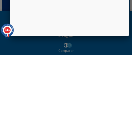
Youtube
9.3
/10
Instagram
39 avis
0
Comparer
Ajouter au comparateur
TRIMBLE BUSINESS CENTER SCANNING
TBC SCANNING vous offre une solution simple et
complète pour le traitement de vos données scans.