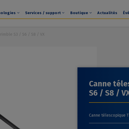
nologies
Services / support
Boutique
Actualités
Év
rimble S3 / S6 / S8 / VX
Canne téle
S6 / S8 / V
Canne télescopique T