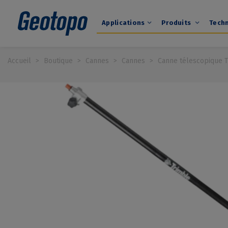
Applications
Produits
Tech
Accueil
>
Boutique
>
Cannes
>
Cannes
>
Canne télescopique T