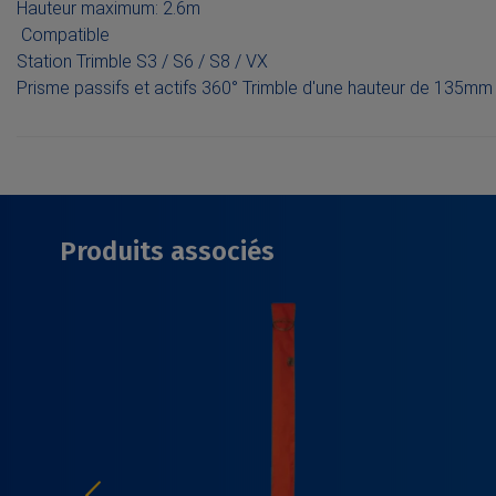
Hauteur maximum: 2.6m
Compatible
Station Trimble S3 / S6 / S8 / VX
Prisme passifs et actifs 360° Trimble d'une hauteur de 135mm
Produits associés