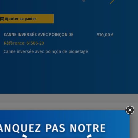
Ajouter au panier
Aj
CANNE INVERSÉE AVEC POINÇON DE
530,00 €
KI
PIQUETAGE
NI
Référence: 61586-20
Ré
CA
Canne inversée avec poinçon de piquetage
Ki
(t
ontactez-nous
tre écoute du lundi au