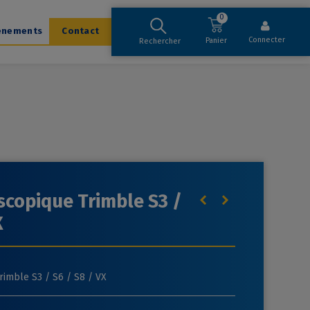
0
ènements
Contact
Connecter
Panier
Rechercher
scopique Trimble S3 /
X
rimble S3 / S6 / S8 / VX