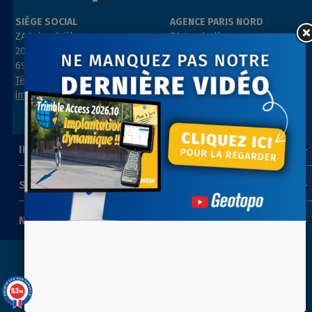
SIÈGE SOCIAL
AGENCE PARIS NORD
ZAC des Grillons
ZA Les belles vues
208, rue de l’Ancienne Distillerie
3, rue des Prés
69400 GLEIZÉ
91290 ARPAJON
Tél : 04 74 69 94 00
Tél : 01 64 55 11 80
info@geotopo.fr
contact@geotopo.fr
INFORMATIONS
SUIVEZ-NOUS
NEWSLETTER
Copyright 2022-2026 ©
GEOTOPO
- Réalisation
ITIS
9.3
/10
COMMERCE
39 avis