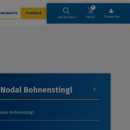
0
ènements
Contact
Connecter
Panier
Rechercher
 Nodal Bohnenstingl
ision Bohnenstingl