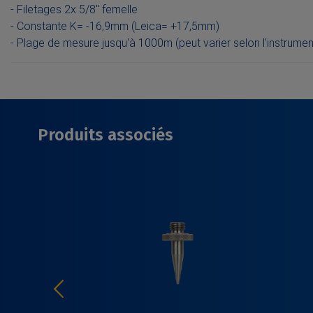
- Filetages 2x 5/8" femelle
- Constante K= -16,9mm (Leica= +17,5mm)
- Plage de mesure jusqu'à 1000m (peut varier selon l'instrumen
Produits associés