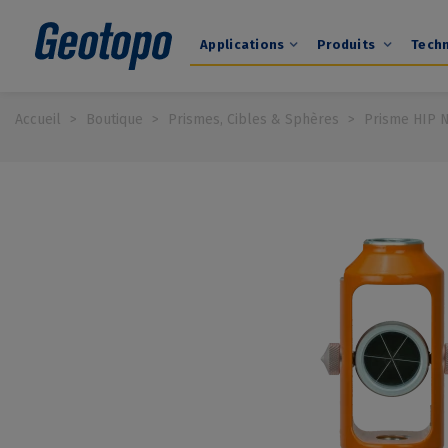
Applications
Produits
Tech
Accueil
>
Boutique
>
Prismes, Cibles & Sphères
>
Prisme HIP N