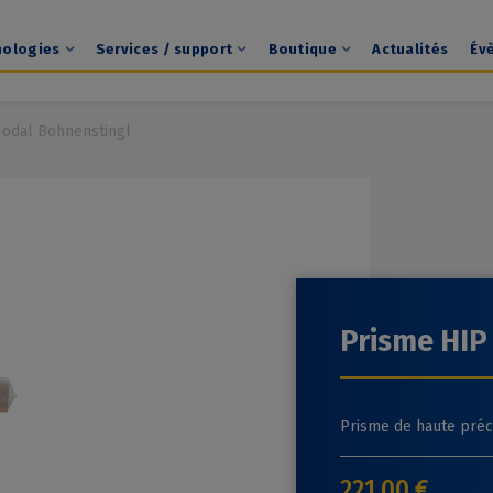
nologies
Services / support
Boutique
Actualités
Év
odal Bohnenstingl
Prisme HIP
Prisme de haute préc
221,00 €