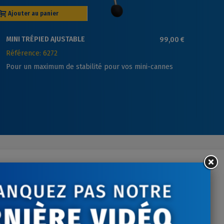
Ajouter au panier
Aj
MINI TRÉPIED AJUSTABLE
99,00 €
VA
MA
Référence: 6272
Ré
Pour un maximum de stabilité pour vos mini-cannes
Va
ontactez-nous
tre écoute du lundi au
vendredi