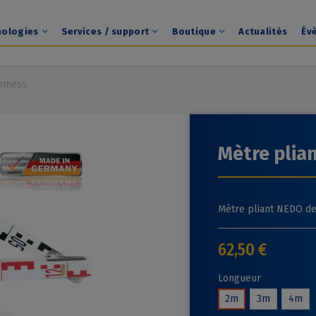
nologies
Services / support
Boutique
Actualités
Év
eomess
Mètre pli
Mètre pliant NEDO d
62,50 €
Longueur
2m
3m
4m