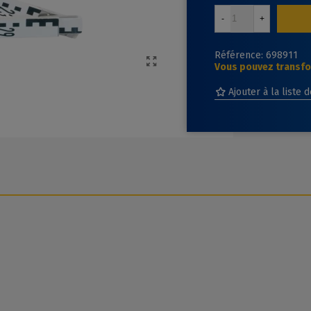
-
+
Référence:
698911
Vous pouvez transfor
Ajouter à la liste 