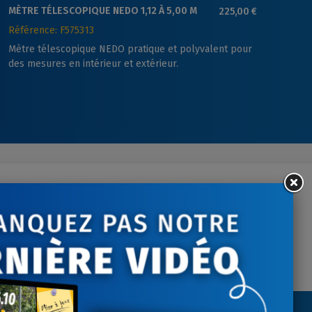
MÈTRE TÉLESCOPIQUE NEDO 1,12 À 5,00 M
225,00 €
MI
BA
Référence: F575313
Ré
Mètre télescopique NEDO pratique et polyvalent pour
La
des mesures en intérieur et extérieur.
de
da
cr
ontactez-nous
tre écoute du lundi au
vendredi
NEWSLETTER