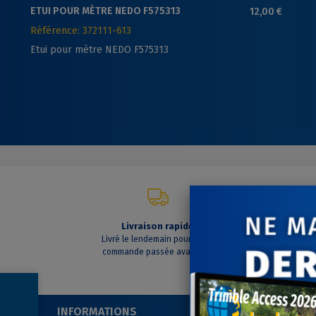
ETUI POUR MÈTRE NEDO F575313
12,00 €
Référence: 372111-613
Etui pour mètre NEDO F575313
Livraison rapide
C
Livré le lendemain pour toute
A vo
commande passée avant 14h
INFORMATIONS
SUIVEZ-NOUS