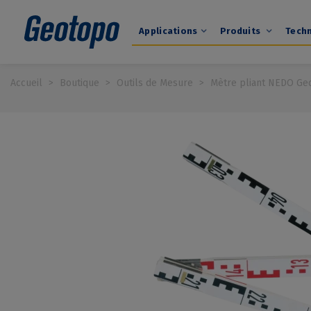
Applications
Produits
Tech
Accueil
>
Boutique
>
Outils de Mesure
>
Mètre pliant NEDO G