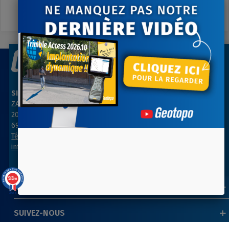
A votre écoute du lundi au vendredi
SIÈGE SOCIAL
AGENCE PARIS NORD
ZAC des Grillons
ZA Les belles vues
208, rue de l’Ancienne Distillerie
3, rue des Prés
69400 GLEIZÉ
91290 ARPAJON
Tél : 04 74 69 94 00
Tél : 01 64 55 11 80
info@geotopo.fr
contact@geotopo.fr
9.3
/10
INFORMATIONS
39 avis
SUIVEZ-NOUS