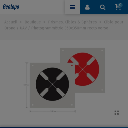
0
Accueil
>
Boutique
>
Prismes, Cibles & Sphères
>
Cible pour
Drone / UAV / Photogrammétrie 350x350mm recto verso