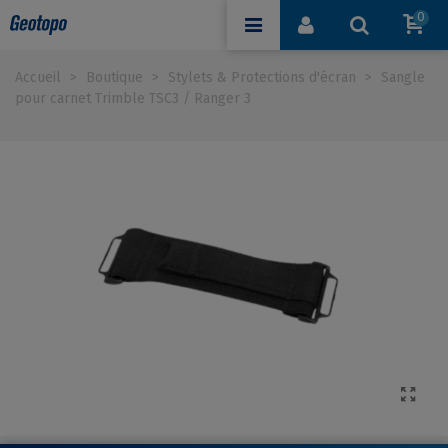
0
Accueil
>
Boutique
>
Stylets & Protections d'écran
>
Sangle
pour carnet Trimble TSC3 / Ranger 3