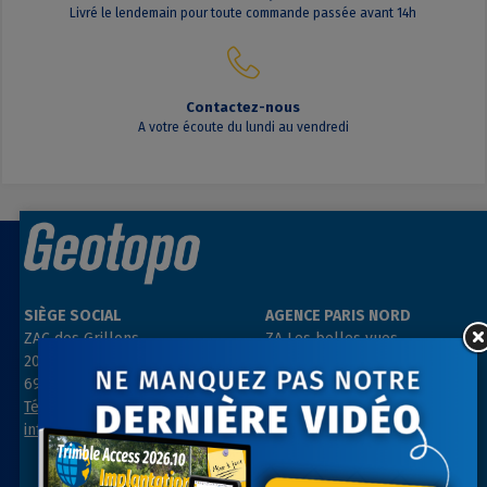
Livré le lendemain pour toute commande passée avant 14h
Contactez-nous
A votre écoute du lundi au vendredi
SIÈGE SOCIAL
AGENCE PARIS NORD
ZAC des Grillons
ZA Les belles vues
208, rue de l’Ancienne Distillerie
3, rue des Prés
69400 GLEIZÉ
91290 ARPAJON
Tél : 04 74 69 94 00
Tél : 01 64 55 11 80
info@geotopo.fr
contact@geotopo.fr