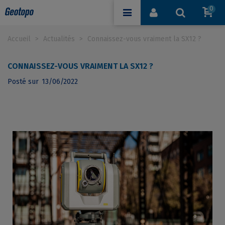
0
Accueil
>
Actualités
>
Connaissez-vous vraiment la SX12 ?
CONNAISSEZ-VOUS VRAIMENT LA SX12 ?
Posté sur
13/06/2022