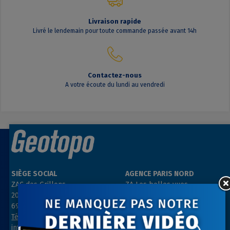
Livraison rapide
Livré le lendemain pour toute commande passée avant 14h
Contactez-nous
A votre écoute du lundi au vendredi
SIÈGE SOCIAL
AGENCE PARIS NORD
ZAC des Grillons
ZA Les belles vues
208, rue de l’Ancienne Distillerie
3, rue des Prés
69400 GLEIZÉ
91290 ARPAJON
Tél : 04 74 69 94 00
Tél : 01 64 55 11 80
info@geotopo.fr
contact@geotopo.fr