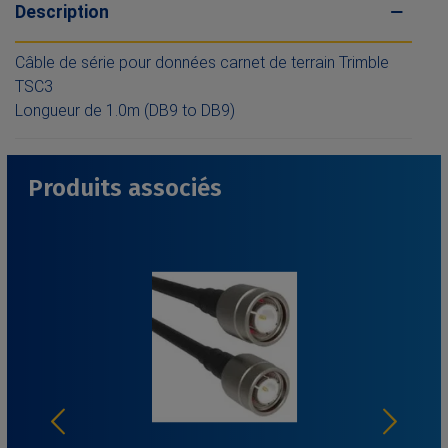
Description
Câble de série pour données carnet de terrain Trimble
TSC3
Longueur de 1.0m (DB9 to DB9)
Produits associés