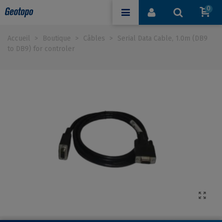
0
Accueil
>
Boutique
>
Câbles
>
Serial Data Cable, 1.0m (DB9
to DB9) for controler