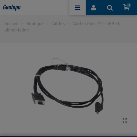
0
Accueil
>
Boutique
>
Câbles
>
Câble Lemo 7P - DB9 et
alimentation