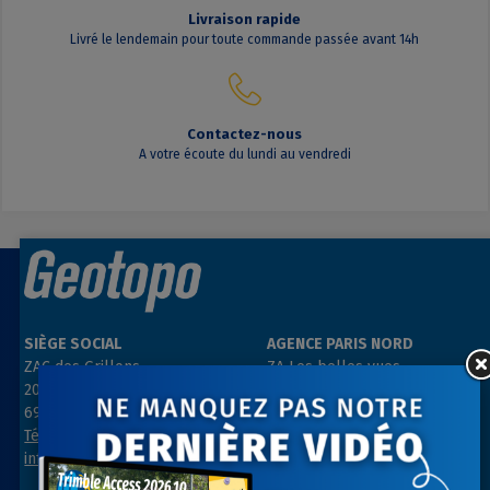
Livraison rapide
Livré le lendemain pour toute commande passée avant 14h
Contactez-nous
A votre écoute du lundi au vendredi
SIÈGE SOCIAL
AGENCE PARIS NORD
ZAC des Grillons
ZA Les belles vues
208, rue de l’Ancienne Distillerie
3, rue des Prés
69400 GLEIZÉ
91290 ARPAJON
Tél : 04 74 69 94 00
Tél : 01 64 55 11 80
info@geotopo.fr
contact@geotopo.fr