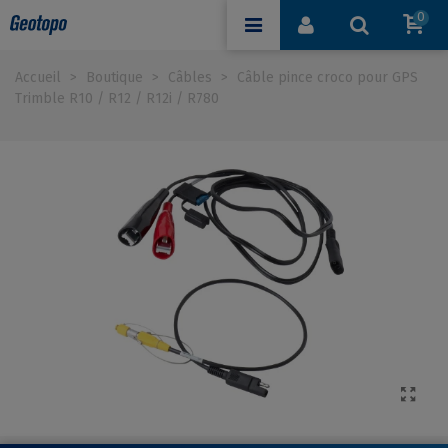
0
Accueil
>
Boutique
>
Câbles
>
Câble pince croco pour GPS
Trimble R10 / R12 / R12i / R780