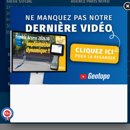
SIÈGE SOCIAL
AGENCE PARIS NORD
ZAC des Grillons
ZA Les belles vues
208, rue de l’Ancienne Distillerie
3, rue des Prés
69400 GLEIZÉ
91290 ARPAJON
Tél : 04 74 69 94 00
Tél : 01 64 55 11 80
info@geotopo.fr
contact@geotopo.fr
INFORMATIONS
SUIVEZ-NOUS
NEWSLETTER
Copyright 2022-2026 ©
GEOTOPO
- Réalisation
ITIS
9.3
/10
COMMERCE
39 avis