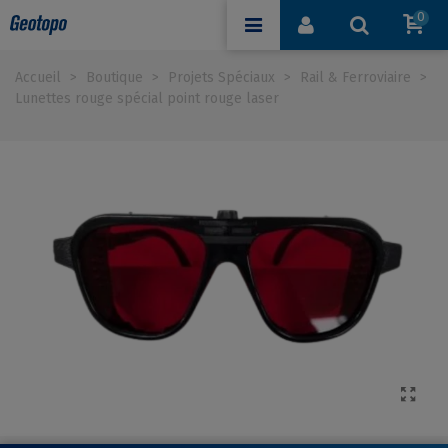
0
Accueil
>
Boutique
>
Projets Spéciaux
>
Rail & Ferroviaire
>
Lunettes rouge spécial point rouge laser