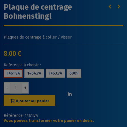
Plaque de centrage
Bohnenstingl
Plaques de centrage à coller / visser
8,00 €
Reference à choisir :
1461.VA
1464.VA
1463.VA
6009
-
+
Ajouter au panier
Référence:
1461.VA
Vous pouvez transformer votre panier en devis.