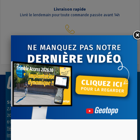
Livraison rapide
Livré le lendemain pour toute commande passée avant 14h
Contactez-nous
A votre écoute du lundi au vendredi
SIÈGE SOCIAL
AGENCE PARIS NORD
ZAC des Grillons
ZA Les belles vues
208, rue de l’Ancienne Distillerie
3, rue des Prés
69400 GLEIZÉ
91290 ARPAJON
Tél : 04 74 69 94 00
Tél : 01 64 55 11 80
info@geotopo.fr
contact@geotopo.fr