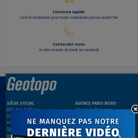
Livraison rapide
Livré le lendemain pour toute commande passée avant 14h
Contactez-nous
A votre écoute du lundi au vendredi
SIÈGE SOCIAL
AGENCE PARIS NORD
ZAC des Grillons
ZA Les belles vues
208, rue de l’Ancienne Distillerie
3, rue des Prés
69400 GLEIZÉ
91290 ARPAJON
Tél : 04 74 69 94 00
Tél : 01 64 55 11 80
info@geotopo.fr
contact@geotopo.fr