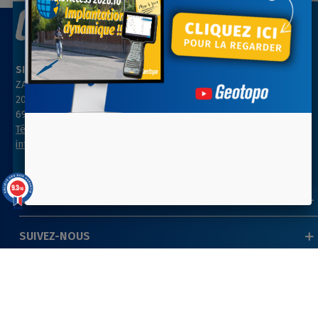
SIÈGE SOCIAL
AGENCE PARIS NORD
ZAC des Grillons
ZA Les belles vues
208, rue de l’Ancienne Distillerie
3, rue des Prés
69400 GLEIZÉ
91290 ARPAJON
Tél : 04 74 69 94 00
Tél : 01 64 55 11 80
info@geotopo.fr
contact@geotopo.fr
9.3
/10
INFORMATIONS
39 avis
SUIVEZ-NOUS
NEWSLETTER