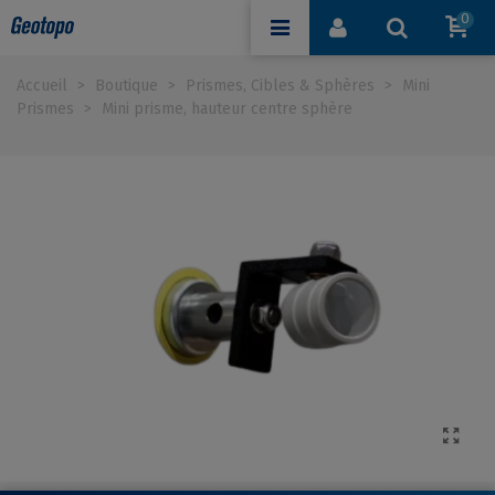
0
Accueil
>
Boutique
>
Prismes, Cibles & Sphères
>
Mini
Prismes
>
Mini prisme, hauteur centre sphère